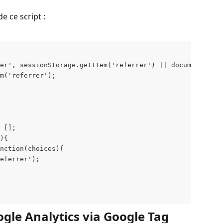
e ce script :
er', sessionStorage.getItem('referrer') || document.refe
em('referrer');
 [];
){
nction(choices){
eferrer');
ogle Analytics via Google Tag 