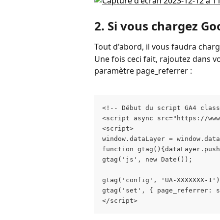
2. Si vous chargez G
Tout d'abord, il vous faudra charge
Une fois ceci fait, rajoutez dans vo
paramètre page_referrer :
<!-- Début du script GA4 class
<script async src="https://www
<script>
window.dataLayer = window.data
function gtag(){dataLayer.push
gtag('js', new Date());
gtag('config', 'UA-XXXXXXX-1')
gtag('set', { page_referrer: s
</script>