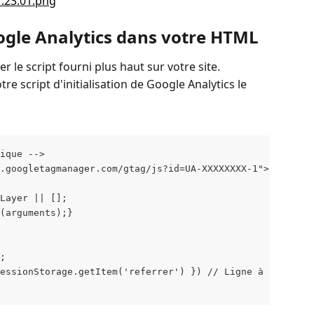
oogle Analytics dans votre HTML
r le script fourni plus haut sur votre site.
tre script d'initialisation de Google Analytics le 
ique -->
.googletagmanager.com/gtag/js?id=UA-XXXXXXXX-1"></script
Layer || [];
(arguments);}
;
essionStorage.getItem('referrer') }) // Ligne à rajouter