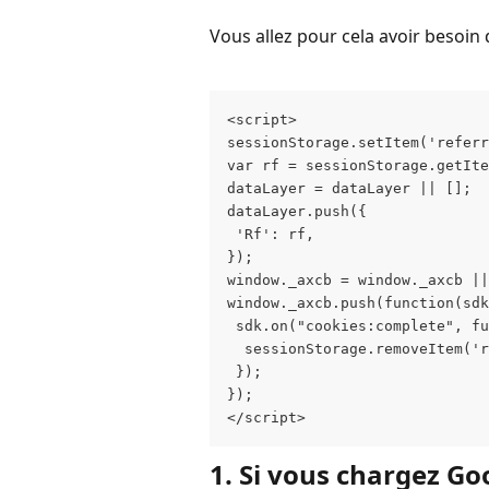
Vous allez pour cela avoir besoin d
<script>
sessionStorage.setItem('referr
var rf = sessionStorage.getIt
dataLayer = dataLayer || [];
dataLayer.push({
 'Rf': rf,
});
window._axcb = window._axcb ||
window._axcb.push(function(sdk
 sdk.on("cookies:complete", fu
  sessionStorage.removeItem('r
 });
});
</script>
1. Si vous chargez Go