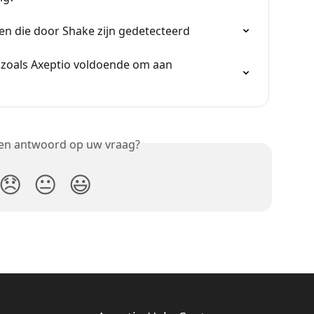
ten die door Shake zijn gedetecteerd
P zoals Axeptio voldoende om aan 
een antwoord op uw vraag?
😞
😐
😃