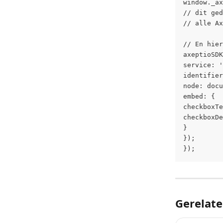
window._ax
// dit ged
// alle Ax
// En hier
axeptioSDK
service: '
identifier
node: docu
embed: {
checkboxTe
checkboxDe
}
});
});
Gerelate