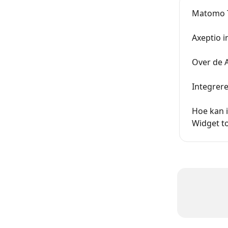
Matomo T
Axeptio 
Over de A
Integrer
Hoe kan 
Widget t