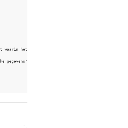
t waarin het selectievakje wordt gemaakt"),
ke gegevens",