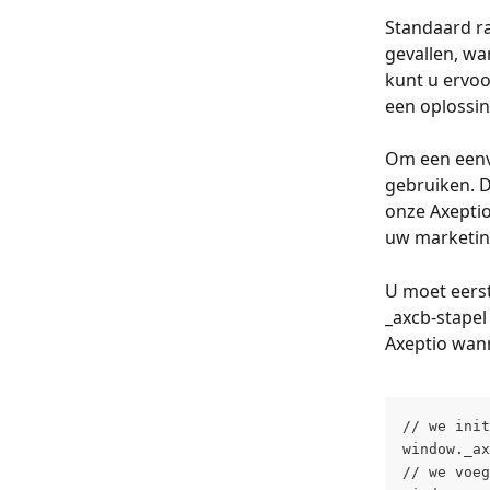
Standaard ra
gevallen, wa
kunt u ervoo
een oplossin
Om een eenvo
gebruiken. 
onze Axeptio
uw marketin
U moet eerst
_axcb-stapel
Axeptio wan
// we init
window._ax
// we voeg