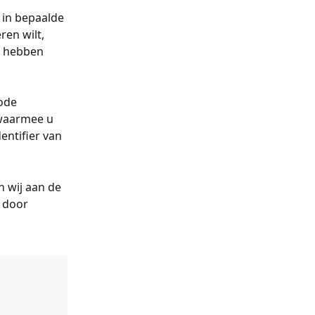
in bepaalde 
en wilt, 
j hebben 
ode 
waarmee u 
entifier van 
 wij aan de 
 door 