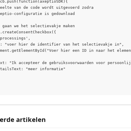
cb.push(function(axeptioSDK){
eelte van de code wordt uitgevoerd zodra
eptio-configuratie is gedownload
 gaan we het selectievakje maken
.createConsentCheckbox({
processings',
: "voer hier de identifier van het selectievakje in",
ment.getElementById("Voer hier een ID in naar het elemen
xt: "Ik accepteer de gebruiksvoorwaarden voor persoonlij
tailsText: "meer informatie"
erde artikelen