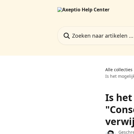
Naar de hoofdinhoud
Zoeken naar artikelen ...
Alle collecties
Is het mogeli
Is he
"Cons
verwi
Geschr