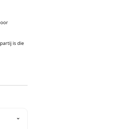
door 
rtij is die 