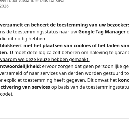
even door
Alexandre Dias Da Silva
 2026
 verzamelt en beheert de toestemming van uw bezoeker
ens de toestemmingsstatus naar uw 
Google Tag Manager
 
 die dit nodig hebben.
blokkeert niet het plaatsen van cookies of het laden van 
den.
 U moet deze logica zelf beheren om naleving te garan
waarom we deze keuze hebben gemaakt.
ntwoordelijkheid
: ervoor zorgen dat geen persoonlijke g
erzameld of naar services van derden worden gestuurd to
r expliciet toestemming heeft gegeven. Dit omvat het 
kond
ctivering van services
 op basis van de toestemmingsstatu
 code).