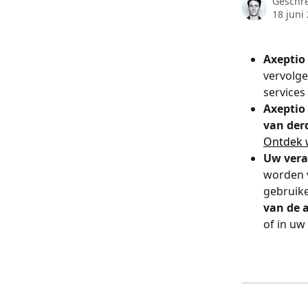
Geschr
18 juni
Axeptio
vervolg
services
Axeptio 
van der
Ontdek 
Uw vera
worden v
gebruike
van de a
of in uw