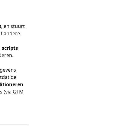
s
, en stuurt 
of andere 
scripts 
deren. 
egevens 
tdat de 
itioneren 
s (via GTM 