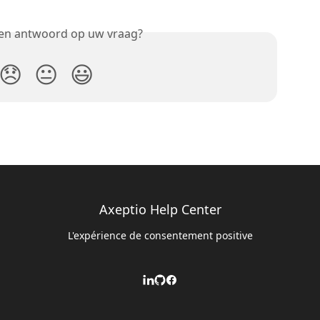
een antwoord op uw vraag?
😞
😐
😃
Axeptio Help Center
L'expérience de consentement positive