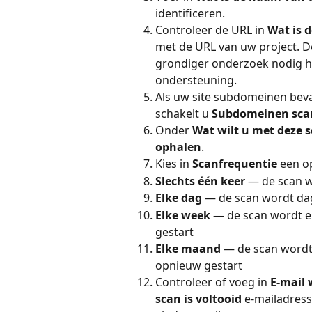
identificeren.
Controleer de URL in 
Wat is 
met de URL van uw project. De
grondiger onderzoek nodig h
ondersteuning.
Als uw site subdomeinen bev
schakelt u 
Subdomeinen sc
Onder 
Wat wilt u met deze 
ophalen
.
Kies in 
Scanfrequentie
 een o
Slechts één keer
 — de scan w
Elke dag
 — de scan wordt dag
Elke week
 — de scan wordt e
gestart
Elke maand
 — de scan wordt
opnieuw gestart
Controleer of voeg in 
E-mail
scan is voltooid
 e-mailadres