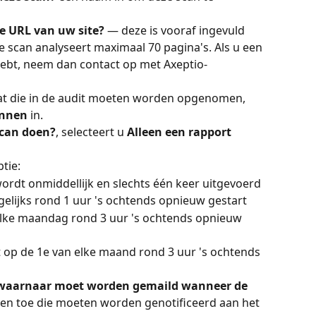
de URL van uw site?
 — deze is vooraf ingevuld 
 scan analyseert maximaal 70 pagina's. Als u een 
ebt, neem dan contact op met Axeptio-
at die in de audit moeten worden opgenomen, 
annen
 in.
scan doen?
, selecteert u 
Alleen een rapport 
ptie:
ordt onmiddellijk en slechts één keer uitgevoerd
elijks rond 1 uur 's ochtends opnieuw gestart
lke maandag rond 3 uur 's ochtends opnieuw 
 op de 1e van elke maand rond 3 uur 's ochtends 
 waarnaar moet worden gemaild wanneer de 
sen toe die moeten worden genotificeerd aan het 