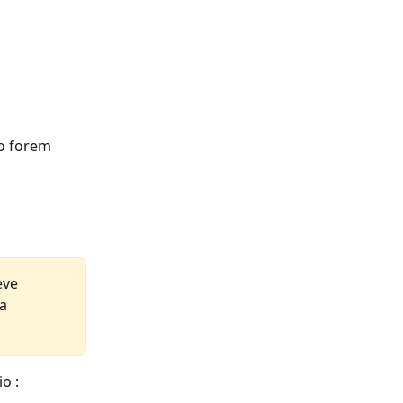
o forem 
ve 
a 
o :