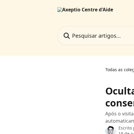
Passar para o conteúdo principal
Pesquisar artigos...
Todas as cole
Ocult
conse
Após o visit
automaticam
Escrito
18 de j