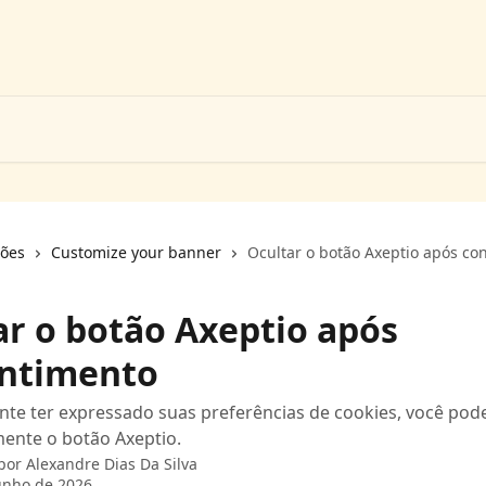
ções
Customize your banner
Ocultar o botão Axeptio após co
ar o botão Axeptio após
ntimento
ante ter expressado suas preferências de cookies, você pod
ente o botão Axeptio.
 por
Alexandre Dias Da Silva
unho de 2026