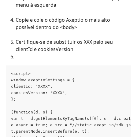
menu à esquerda
Copie e cole o código Axeptio o mais alto 
possível dentro do <body>
Certifique-se de substituir os XXX pelo seu 
clientId e cookiesVersion
<script>
window.axeptioSettings = {
clientId: "XXXX", 
cookiesVersion: "XXXX",
};
(function(d, s) {
var t = d.getElementsByTagName(s)[0], e = d.createE
e.async = true; e.src = "//static.axept.io/sdk.js";
t.parentNode.insertBefore(e, t);