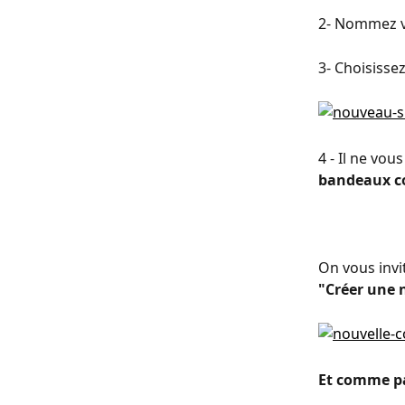
2- Nommez vo
3- Choisisse
4 - Il ne vou
bandeaux co
On vous invi
"Créer une 
Et comme pa