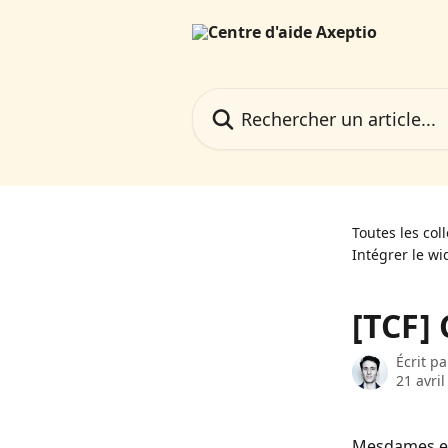
Passer au contenu principal
Rechercher un article...
Toutes les col
Intégrer le wi
[TCF] 
Écrit p
21 avri
Mesdames et 