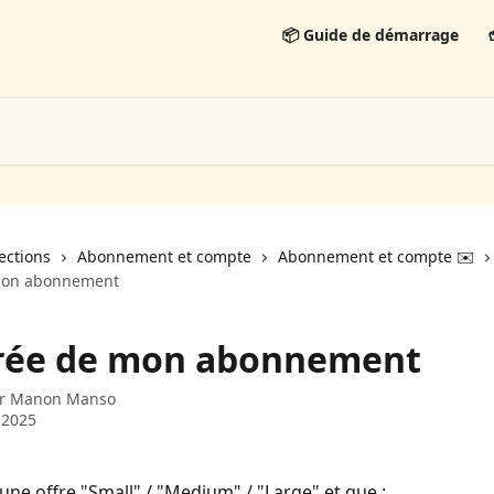
📦 Guide de démarrage

lections
Abonnement et compte
Abonnement et compte ✉️
mon abonnement
rée de mon abonnement
ar
Manon Manso
l 2025
 une offre "Small" / "Medium" / "Large" et que :