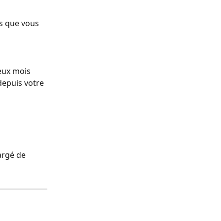
s que vous 
eux mois 
epuis votre 
argé de 