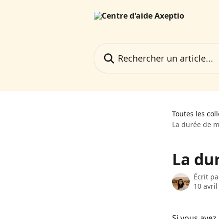
Passer au contenu principal
Rechercher un article...
Toutes les col
La durée de 
La du
Écrit p
10 avri
Si vous avez