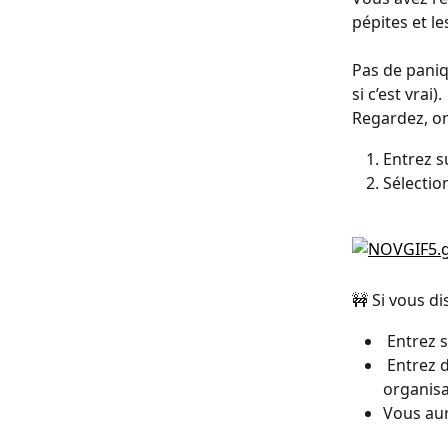
pépites et le
Pas de paniq
si c’est vrai).
Regardez, on 
Entrez s
Sélection
🚧 Si vous di
 Entrez 
 Entrez dans les paramétres de votre compte en haut à gauche, bien sur votre 
organisa
Vous aur