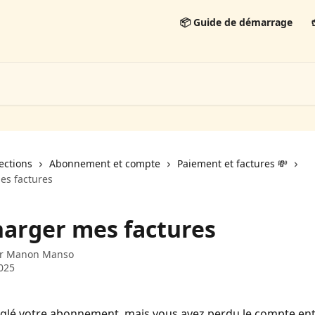
📦 Guide de démarrage

lections
Abonnement et compte
Paiement et factures 💸
es factures
harger mes factures
ar
Manon Manso
025
glé votre abonnement, mais vous avez perdu le compte entr