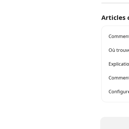
Articles
Comment a
Où trouve
Explicati
Comment 
Configure