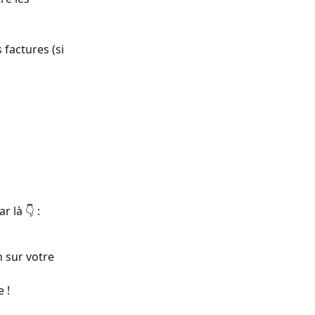
factures (si 
 là 👇 :
 ! 