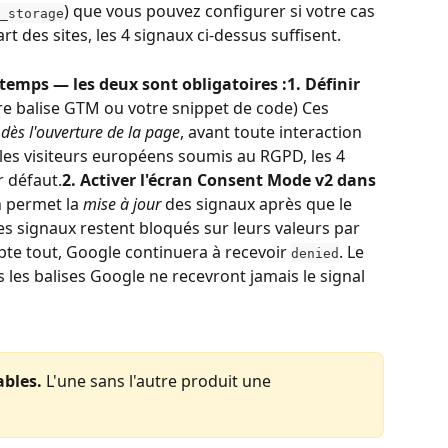
) que vous pouvez configurer si votre cas 
_storage
rt des sites, les 4 signaux ci-dessus suffisent.
temps — les deux sont obligatoires :1. Définir 
re balise GTM ou votre snippet de code) Ces 
 
dès l'ouverture de la page
, avant toute interaction 
 les visiteurs européens soumis au RGPD, les 4 
r défaut.
2. Activer l'écran Consent Mode v2 dans 
n permet la 
mise à jour
 des signaux après que le 
, les signaux restent bloqués sur leurs valeurs par 
pte tout, Google continuera à recevoir 
. Le 
denied
s les balises Google ne recevront jamais le signal 
ables.
 L'une sans l'autre produit une 