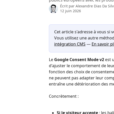
publics européens avec les produ
Écrit par
Alexandre Dias Da Sil
12 juin 2026
Cet article s'adresse à vous si 
Vous utilisez une autre méthode
intégration CMS
 — 
En savoir p
Le 
Google Consent Mode v2
 est
d'ajuster le comportement de leur
fonction des choix de consentemen
ne peuvent pas adapter leur compo
entraîne une détérioration des m
Concrètement :
Si le visiteur accepte
 : les b