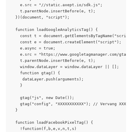
    e.src = "//static.axept.io/sdk.js";
    t.parentNode.insertBefore(e, t);
  })(document, "script");
  function loadGoogleAnalyticsTag() {
    const t = document.getElementsByTagName("script
    const e = document.createElement("script");
    e.async = true;
    e.src = "https://www.googletagmanager.com/gtag/
    t.parentNode.insertBefore(e, t);
    window.dataLayer = window.dataLayer || [];
    function gtag() {
     dataLayer.push(arguments);
    }
    gtag("js", new Date());
    gtag("config", "XXXXXXXXXXX"); // Vervang XXXXX
  }
  function loadFacebookPixelTag() {
    !function(f,b,e,v,n,t,s)