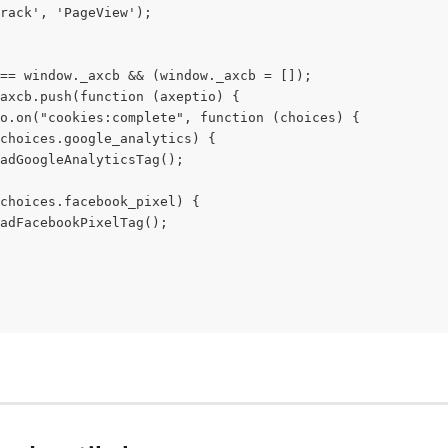
rack', 'PageView');
== window._axcb && (window._axcb = []);
axcb.push(function (axeptio) {
o.on("cookies:complete", function (choices) {
choices.google_analytics) {
adGoogleAnalyticsTag();
choices.facebook_pixel) {
adFacebookPixelTag();