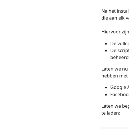
Na het instal
die aan elk 
Hiervoor zij
De volle
De scrip
beheerde
Laten we nu 
hebben met e
Google A
Facebook
Laten we beg
te laden: