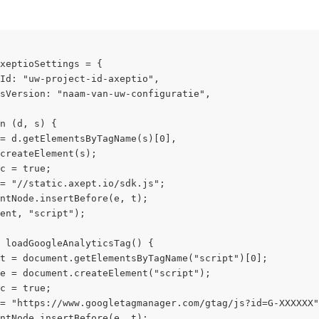
xeptioSettings = {
Id: "uw-project-id-axeptio",
sVersion: "naam-van-uw-configuratie",
n (d, s) {
= d.getElementsByTagName(s)[0],
createElement(s);
c = true;
= "//static.axept.io/sdk.js";
ntNode.insertBefore(e, t);
ent, "script");
 loadGoogleAnalyticsTag() {
t = document.getElementsByTagName("script")[0];
e = document.createElement("script");
c = true;
= "https://www.googletagmanager.com/gtag/js?id=G-XXXXXX"
ntNode.insertBefore(e, t);