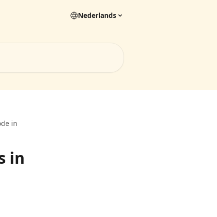
Nederlands
ode in
s in