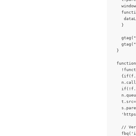
    window
    functi
     dataL
    }
    gtag("
    gtag("
  }
  function
    !funct
    {if(f.
    n.call
    if(!f.
    n.queu
    t.src=
    s.pare
    'https
    // Ver
    fbq('i