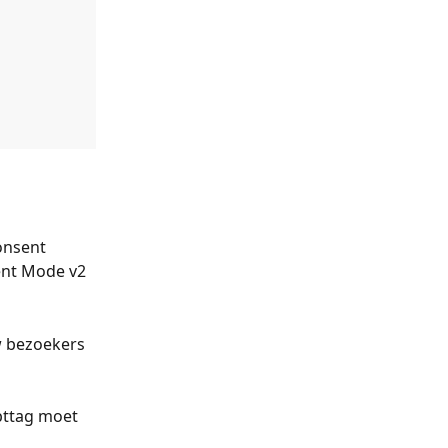
onsent 
ent Mode v2 
w bezoekers 
ipttag moet 