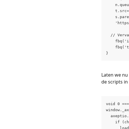
    n.queu
    t.src=
    s.pare
    'https
  // Verva
    fbq('i
    fbq('t
}
Laten we nu
de scripts i
void 0 ===
window._ax
  axeptio.
    if (ch
      load