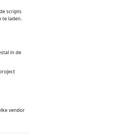
de scripts 
 te laden.
tal in de 
project 
elke vendor 