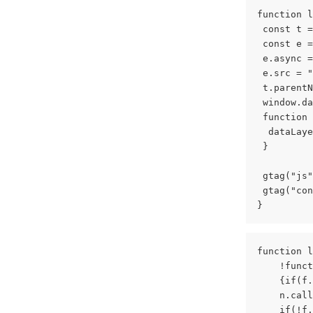
function l
 const t =
 const e =
 e.async =
 e.src = "
 t.parentN
 window.da
 function 
  dataLaye
 }
 gtag("js"
 gtag("con
}
function l
    !funct
    {if(f.
    n.call
    if(!f.