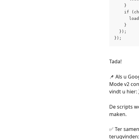
    }
    if (ch
      load
    }
  });
});
Tada!
📌 Als u Goo
Mode v2 conf
vindt u hier: 
De scripts 
maken.
✅ Ter samenva
terugvinden