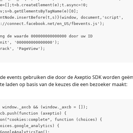
e=[];t=b.createElement(e);t.async=!0;
v;s=b.getElementsByTagName(e)[0];
ntNode.insertBefore(t,s)}(window, document,'script',
://connect.facebook.net/en_US/fbevents.js');
ng de waarde 000000000000000 door uw ID
nit', '000000000000000');
rack', 'PageView');
 de events gebruiken die door de Axeptio SDK worden geëm
n te laden op basis van de keuzes die een bezoeker maakt:
 window._axcb && (window._axcb = []);
cb.push(function (axeptio) {
on("cookies:complete", function (choices) {
oices.google_analytics) {
GoogleAnalyticsTag();