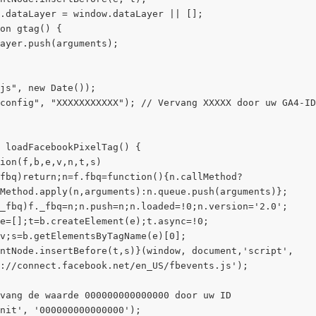
.dataLayer = window.dataLayer || [];
on gtag() {
ayer.push(arguments);
js", new Date());
config", "XXXXXXXXXXX"); // Vervang XXXXX door uw GA4-ID
 loadFacebookPixelTag() {
ion(f,b,e,v,n,t,s)
fbq)return;n=f.fbq=function(){n.callMethod?
Method.apply(n,arguments):n.queue.push(arguments)};
_fbq)f._fbq=n;n.push=n;n.loaded=!0;n.version='2.0';
e=[];t=b.createElement(e);t.async=!0;
v;s=b.getElementsByTagName(e)[0];
ntNode.insertBefore(t,s)}(window, document,'script',
://connect.facebook.net/en_US/fbevents.js');
vang de waarde 000000000000000 door uw ID
nit', '000000000000000');