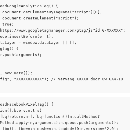
oadGoogleAnalyticsTag() {
 document.getElementsByTagName("script")[0];
 document.createElement("script");
 true;
https://www.googletagmanager.com/gtag/js?id=G-XXXXXX";
ode.insertBefore(e, t);
taLayer = window.dataLayer || [];
gtag() {
r.push(arguments);
, new Date());
fig", "XXXXXXXXXXX"); // Vervang XXXXX door uw GA4-ID
oadFacebookPixelTag() {
ion(f,b,e,v,n,t,s)
fbq)return;n=f.fbq=function(){n.callMethod?
Method.apply(n,arguments):n.queue.push(arguments)};
_fbq)f._fbq=n;n.push=n;n.loaded=!0;n.version='2.0';