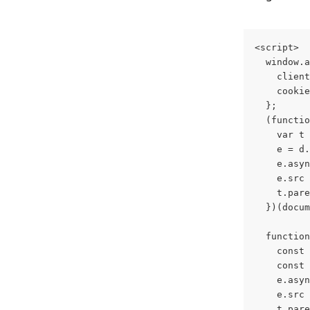
<script>
  window.a
    client
    cookie
  };
  (functio
    var t 
    e = d.
    e.asyn
    e.src 
    t.pare
  })(docum
  function
    const 
    const 
    e.asyn
    e.src 
    t.pare