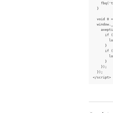
    fbq('t
  }
  void 0 =
  window._
    axepti
      if (
        lo
      }
      if (
        lo
      }
    });
  });
</script>