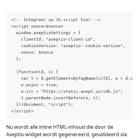
<!-- Integreer uw JS-script hier -->    
<script nonce=$nonce>        
  window.axeptioSettings = { 	        
    clientId: "axeptio-client-id",   	        
    nonce: $nonce        
  };      
  (function(d, s) {            
    var t = d.getElementsByTagName(s)[0], e = d.cre
    e.async = true; 
    e.src = "https://static.axept.io/sdk.js";      
    t.parentNode.insertBefore(e, t);        
  })(document, "script");    
</script>
Nu wordt alle inline HTML-inhoud die door de 
Axeptio-widget wordt gegenereerd, gevalideerd via 