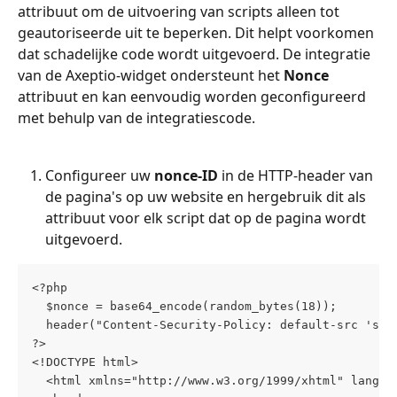
attribuut om de uitvoering van scripts alleen tot 
geautoriseerde uit te beperken. Dit helpt voorkomen 
dat schadelijke code wordt uitgevoerd. De integratie 
van de Axeptio-widget ondersteunt het 
Nonce
attribuut en kan eenvoudig worden geconfigureerd 
met behulp van de integratiescode.
Configureer uw 
nonce-ID
 in de HTTP-header van 
de pagina's op uw website en hergebruik dit als 
attribuut voor elk script dat op de pagina wordt 
uitgevoerd.
<?php     
  $nonce = base64_encode(random_bytes(18));     
  header("Content-Security-Policy: default-src 'sel
?> 
<!DOCTYPE html> 
  <html xmlns="http://www.w3.org/1999/xhtml" lang="