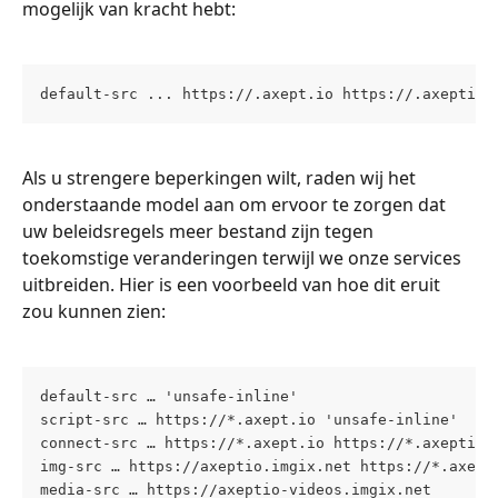
mogelijk van kracht hebt:
default-src ... https://.axept.io https://.axeptio.
Als u strengere beperkingen wilt, raden wij het 
onderstaande model aan om ervoor te zorgen dat 
uw beleidsregels meer bestand zijn tegen 
toekomstige veranderingen terwijl we onze services 
uitbreiden. Hier is een voorbeeld van hoe dit eruit 
zou kunnen zien:
default-src … 'unsafe-inline' 
script-src … https://*.axept.io 'unsafe-inline' 
connect-src … https://*.axept.io https://*.axeptio.
img-src … https://axeptio.imgix.net https://*.axept
media-src … https://axeptio-videos.imgix.net