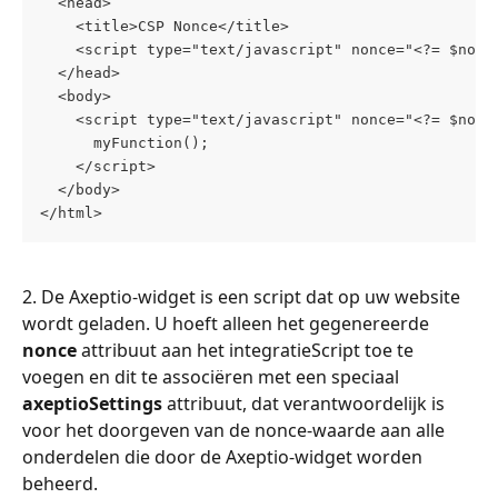
  <head>     
    <title>CSP Nonce</title>     
    <script type="text/javascript" nonce="<?= $nonc
  </head>   
  <body>     
    <script type="text/javascript" nonce="<?= $nonc
      myFunction();     
    </script>   
  </body> 
</html>
2. De Axeptio-widget is een script dat op uw website 
wordt geladen. U hoeft alleen het gegenereerde 
nonce
 attribuut aan het integratieScript toe te 
voegen en dit te associëren met een speciaal 
axeptioSettings
 attribuut, dat verantwoordelijk is 
voor het doorgeven van de nonce-waarde aan alle 
onderdelen die door de Axeptio-widget worden 
beheerd.