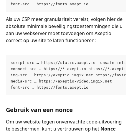
font-src … https://fonts.axept.io
Als uw CSP meer granulariteit vereist, volgen hier de 
absolute minimale beveiligingstoestemmingen die u 
aan uw webserver moet toevoegen om Axeptio 
correct op uw site te laten functioneren:
script-src … https://static.axept.io 'unsafe-inline
connect-src … https://*.axept.io https://*.axeptio.
img-src … https://axeptio.imgix.net https://favicon
media-src … https://axeptio-video.imgix.net
font-src … https://fonts.axept.io
Gebruik van een nonce
Om uw website tegen onverwachte code-uitvoering 
te beschermen, kunt u vertrouwen op het 
Nonce