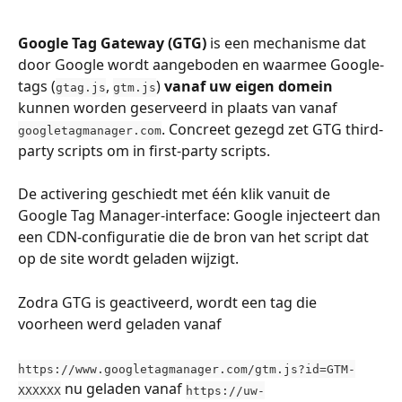
Google Tag Gateway (GTG)
 is een mechanisme dat 
door Google wordt aangeboden en waarmee Google-
tags (
, 
) 
vanaf uw eigen domein
gtag.js
gtm.js
kunnen worden geserveerd in plaats van vanaf 
. Concreet gezegd zet GTG third-
googletagmanager.com
party scripts om in first-party scripts.
De activering geschiedt met één klik vanuit de 
Google Tag Manager-interface: Google injecteert dan 
een CDN-configuratie die de bron van het script dat 
op de site wordt geladen wijzigt.
Zodra GTG is geactiveerd, wordt een tag die 
voorheen werd geladen vanaf
https://www.googletagmanager.com/gtm.js?id=GTM-
 nu geladen vanaf ​
XXXXXX
https://uw-