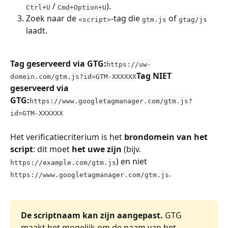
 / 
).
Ctrl+U
Cmd+Option+U
Zoek naar de 
-tag die 
 of 
<script>
gtm.js
gtag/js
laadt.
Tag geserveerd via GTG:
https://uw-
Tag NIET 
domein.com/gtm.js?id=GTM-XXXXXX
geserveerd via 
GTG:
https://www.googletagmanager.com/gtm.js?
id=GTM-XXXXXX
Het verificatiecriterium is het 
brondomein van het 
script
: dit moet 
het uwe zijn
 (bijv. 
) en niet 
https://example.com/gtm.js
.
https://www.googletagmanager.com/gtm.js
De scriptnaam kan zijn aangepast.
 GTG 
maakt het mogelijk om de naam van het 