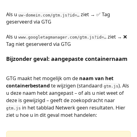
Als u 
 ziet → ✅ Tag 
uw-domein.com/gtm.js?id=…
geserveerd via GTG
Als u 
 ziet → ❌ 
www.googletagmanager.com/gtm.js?id=…
Tag niet geserveerd via GTG
Bijzonder geval: aangepaste containernaam
GTG maakt het mogelijk om de 
naam van het 
containerbestand
 te wijzigen (standaard 
). Als 
gtm.js
u deze naam hebt aangepast – of als u niet weet of 
deze is gewijzigd – geeft de zoekopdracht naar 
 in het tabblad Netwerk geen resultaten. Hier 
gtm.js
ziet u hoe u in dit geval moet handelen: