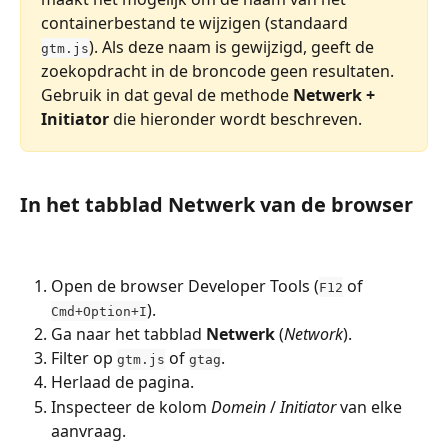
containerbestand te wijzigen (standaard 
). Als deze naam is gewijzigd, geeft de 
gtm.js
zoekopdracht in de broncode geen resultaten. 
Gebruik in dat geval de methode 
Netwerk + 
Initiator
 die hieronder wordt beschreven.
In het tabblad Netwerk van de browser
Open de browser Developer Tools (
 of 
F12
).
Cmd+Option+I
Ga naar het tabblad 
Netwerk
 (
Network
).
Filter op 
 of 
.
gtm.js
gtag
Herlaad de pagina.
Inspecteer de kolom 
Domein
 / 
Initiator
 van elke 
aanvraag.