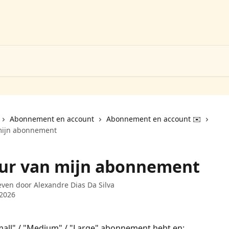
Abonnement en account
Abonnement en account ✉️
mijn abonnement
ur van mijn abonnement
even door
Alexandre Dias Da Silva
 2026
mall" / "Medium" / "Large" abonnement hebt en: