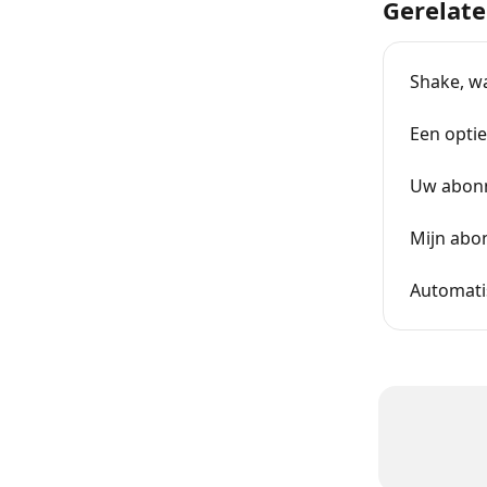
Gerelate
Shake, wa
Een opti
Uw abon
Mijn abo
Automati