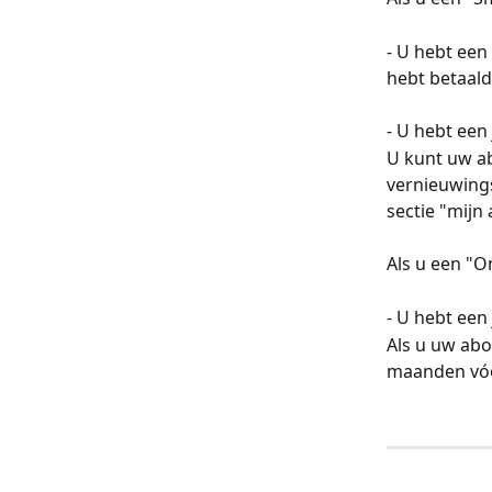
- U hebt ee
hebt betaald
- U hebt een
U kunt uw a
vernieuwings
sectie "mij
Als u een "
- U hebt een
Als u uw ab
maanden vóór