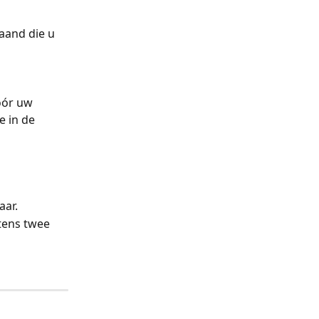
and die u 
ór uw 
 in de 
aar.
ens twee 