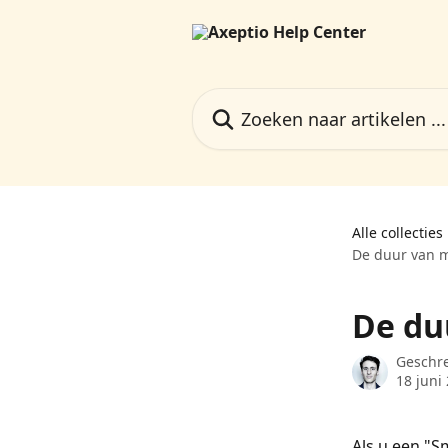
Naar de hoofdinhoud
Zoeken naar artikelen ...
Alle collecties
De duur van 
De du
Geschr
18 juni
Als u een "S