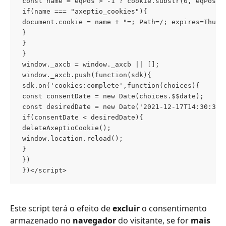
 const name = eqPos > -1 ? cookie.substr(0, eqPos) 
 if(name === "axeptio_cookies"){ 
 document.cookie = name + "=; Path=/; expires=Thu, 
 } 
 } 
 } 
 window._axcb = window._axcb || []; 
 window._axcb.push(function(sdk){ 
 sdk.on('cookies:complete',function(choices){ 
 const consentDate = new Date(choices.$$date); 
 const desiredDate = new Date('2021-12-17T14:30:30.
 if(consentDate < desiredDate){ 
 deleteAxeptioCookie(); 
 window.location.reload(); 
 } 
 }) 
 })</script>
Este script terá o efeito de 
excluir
 o consentimento 
armazenado no 
navegador
 do visitante, se for 
mais 