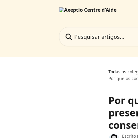
Passar para o conteúdo principal
Pesquisar artigos...
Todas as cole
Por que os co
Por q
prese
conse
Escrito