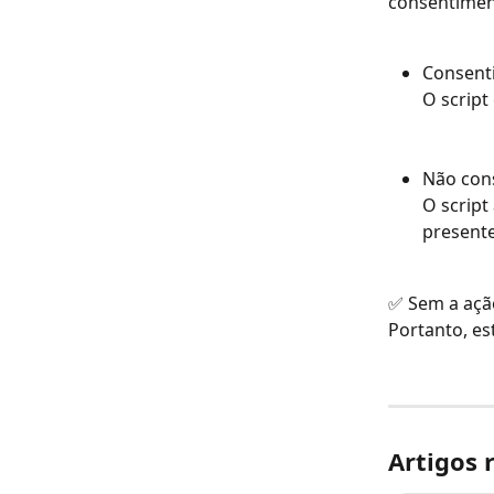
consentiment
Consenti
O script
Não cons
O script
presente
✅ Sem a ação
Portanto, es
Artigos 