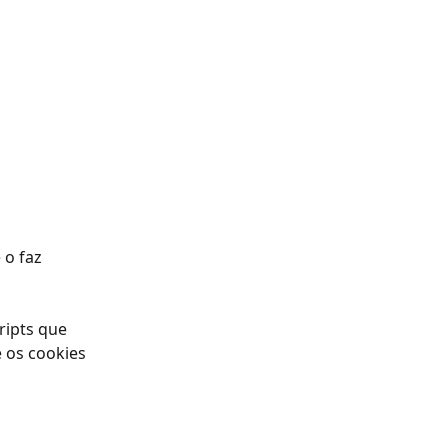
 o faz 
ripts que 
 os cookies 