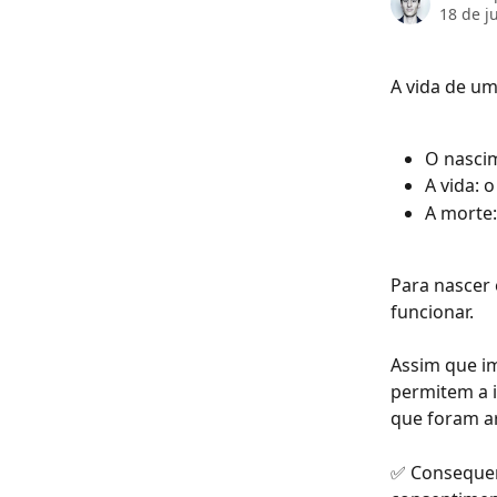
18 de j
A vida de um
O nascim
A vida: 
A morte:
Para nascer e
funcionar.
Assim que im
permitem a 
que foram a
✅ Consequen