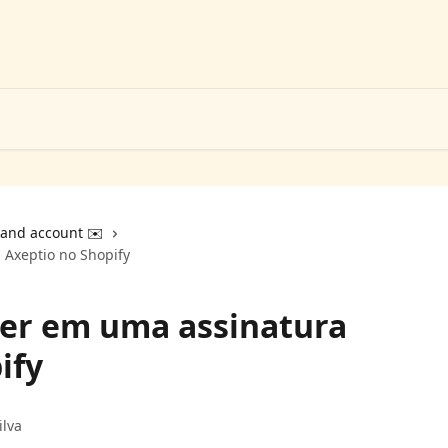
 and account ✉️
 Axeptio no Shopify
ver em uma assinatura
ify
ilva