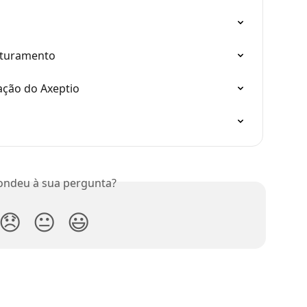
faturamento
ação do Axeptio
ondeu à sua pergunta?
😞
😐
😃