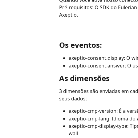
Quando você ativa nosso conector 
Pré-requisitos: O SDK do Eulerian
Axeptio.
Os eventos:
axeptio-consent.display: O w
axeptio-consent.answer: O u
As dimensões
3 dimensões são enviadas em cad
seus dados:
axeptio-cmp-version: É a vers
axeptio-cmp-lang: Idioma do 
axeptio-cmp-display-type: Tip
wall