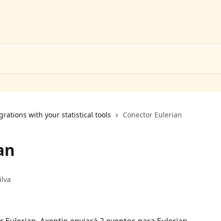
grations with your statistical tools
Conector Eulerian
an
ilva