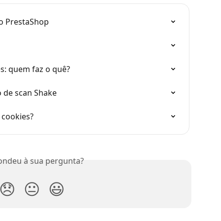
o PrestaShop
es: quem faz o quê?
o de scan Shake
 cookies?
ondeu à sua pergunta?
😞
😐
😃