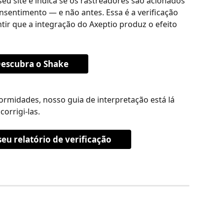
 seu site e indica se os rastreadores são acionados 
nsentimento — e não antes. Essa é a verificação 
tir que a integração do Axeptio produz o efeito 
escubra o Shake
ormidades, nosso guia de interpretação está lá 
orrigi-las.
seu relatório de verificação