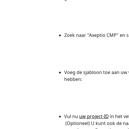
Zoek naar "Axeptio CMP" en s
Voeg de sjabloon toe aan uw 
hebben:
Vul nu 
uw project-ID
 in het ve
 (Optioneel) U kunt ook de naam van uw cookies-versie invoeren, als u 