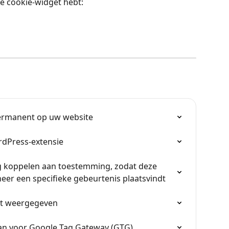
e cookie-widget hebt:
permanent op uw website
rdPress-extensie
g koppelen aan toestemming, zodat deze 
eer een specifieke gebeurtenis plaatsvindt
et weergegeven
aan voor Google Tag Gateway (GTG)