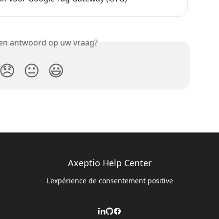
een antwoord op uw vraag?
😞
😐
😃
Axeptio Help Center
L'expérience de consentement positive