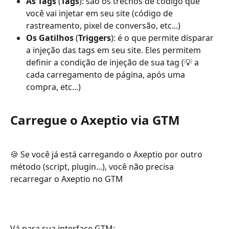
As Tags
 (
Tags
): são os trechos de código que 
você vai injetar em seu site (código de 
rastreamento, pixel de conversão, etc...)
Os Gatilhos
 (
Triggers
): é o que permite disparar 
a injeção das tags em seu site. Eles permitem 
definir a condição de injeção de sua tag (💡 a 
cada carregamento de página, após uma 
compra, etc...)
Carregue o Axeptio via GTM
🍪 Se você já está carregando o Axeptio por outro 
método (script, plugin...), você não precisa 
recarregar o Axeptio no GTM
Vá para sua interface GTM: