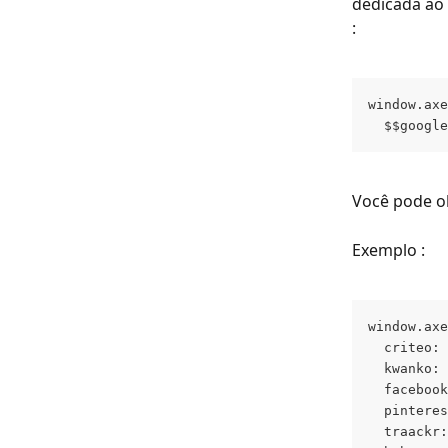
dedicada ao
:
window.axe
  $$google
Você pode ob
Exemplo :
window.axe
  criteo: 
  kwanko: 
  facebook
  pinteres
  traackr: