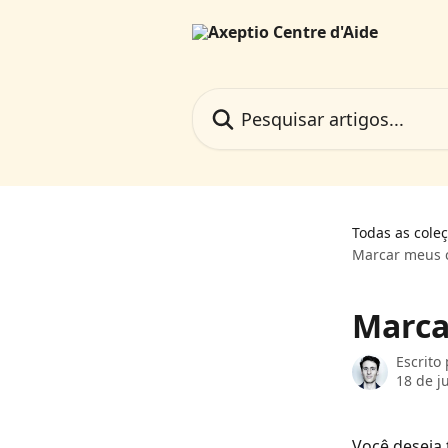
Passar para o conteúdo principal
Pesquisar artigos...
Todas as cole
Marcar meus c
Marca
Escrito
18 de j
Você deseja 