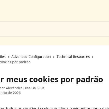
ções
Advanced Configuration
Technical Resources
ookies por padrão
r meus cookies por padrão
 por
Alexandre Dias Da Silva
unho de 2026
ter todos os cookies já selecionados no widget quando o vis