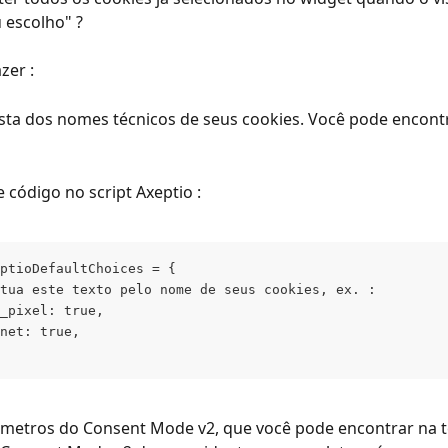
u escolho" ?
zer :
ista dos nomes técnicos de seus cookies. Você pode encont
e código no script Axeptio :
ptioDefaultChoices = { 
tua este texto pelo nome de seus cookies, ex. : 
_pixel: true, 
net: true, 
âmetros do Consent Mode v2, que você pode encontrar na t