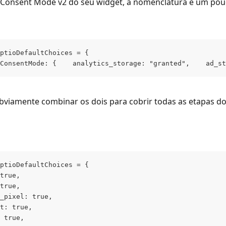
 Consent Mode v2 do seu widget, a nomenclatura é um pouc
ptioDefaultChoices = { 
ConsentMode: {    analytics_storage: "granted",    ad_st
viamente combinar os dois para cobrir todas as etapas do
ptioDefaultChoices = {
true,
true,
_pixel: true,
t: true,
 true,