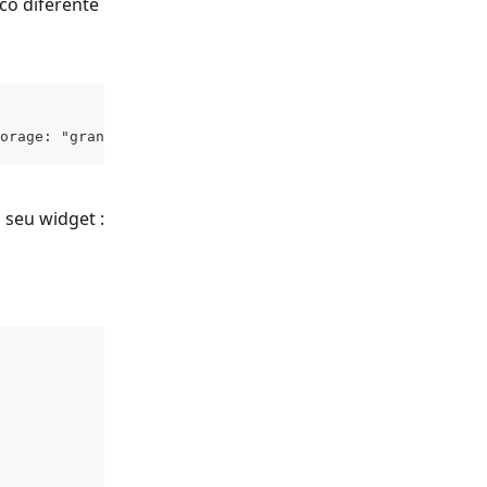
o diferente 
orage: "granted",    ad_user_data: "granted",    ad_pers
 seu widget :