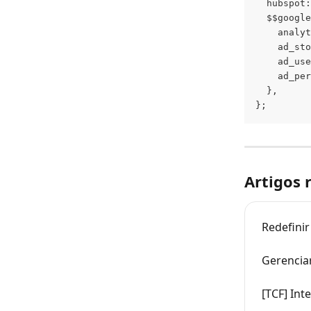
  hubspot:
  $$google
    analyt
    ad_sto
    ad_use
    ad_per
  },
};
Artigos 
Redefinir
Gerencia
[TCF] Int