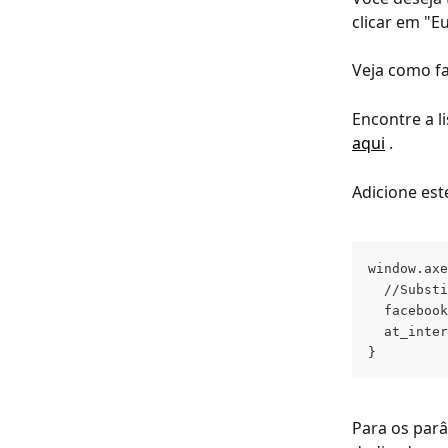
clicar em "E
Veja como fa
Encontre a l
aqui
 .
Adicione est
window.axe
  //Substi
  facebook
  at_inter
}
Para os par