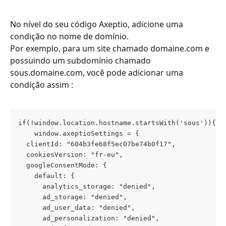
No nível do seu código Axeptio, adicione uma 
condição no nome de domínio.
Por exemplo, para um site chamado domaine.com e 
possuindo um subdomínio chamado 
sous.domaine.com, você pode adicionar uma 
condição assim : 
if(!window.location.hostname.startsWith('sous')){
    window.axeptioSettings = {
  clientId: "604b3fe68f5ec07be74b0f17",
  cookiesVersion: "fr-eu",
  googleConsentMode: {
    default: {
      analytics_storage: "denied",
      ad_storage: "denied",
      ad_user_data: "denied",
      ad_personalization: "denied",