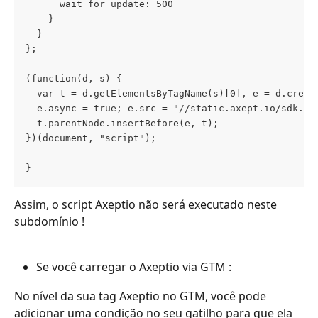
      wait_for_update: 500
    }
  }
};
(function(d, s) {
  var t = d.getElementsByTagName(s)[0], e = d.creat
  e.async = true; e.src = "//static.axept.io/sdk.js
  t.parentNode.insertBefore(e, t);
})(document, "script");
}
Assim, o script Axeptio não será executado neste 
subdomínio !
Se você carregar o Axeptio via GTM :
No nível da sua tag Axeptio no GTM, você pode 
adicionar uma condição no seu gatilho para que ela 