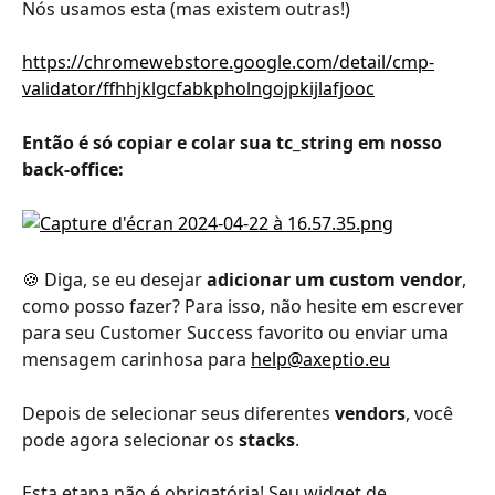
Nós usamos esta (mas existem outras!)
https://chromewebstore.google.com/detail/cmp-
validator/ffhhjklgcfabkpholngojpkijlafjooc
Então é só copiar e colar sua tc_string em nosso 
back-office:
🍪 Diga, se eu desejar 
adicionar um custom vendor
, 
como posso fazer? Para isso, não hesite em escrever 
para seu Customer Success favorito ou enviar uma 
mensagem carinhosa para 
help@axeptio.eu
Depois de selecionar seus diferentes 
vendors
, você 
pode agora selecionar os 
stacks
.
Esta etapa não é obrigatória! Seu widget de 