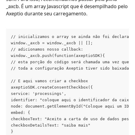
_axcb. É um array Javascript que é desempilhado pelo 
Axeptio durante seu carregamento.
// inicializamos o array se ainda não foi declarado
window._axcb = window._axcb || [];
// adicionamos nosso callback:
window._axcb.push(function(axeptioSDK){
// esta porção do código será chamada uma vez que
// toda a configuração Axeptio tiver sido baixada
// E aqui vamos criar a checkbox
axeptioSDK.createConsentCheckbox({
service: 'processings',
identifier: "coloque aqui o identificador da caixa 
node: document.getElementById("Coloque aqui um ID p
embed: {
checkboxText: "Aceito a carta de uso de dados pesso
checkboxDetailsText: "saiba mais"
}