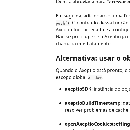
técnica abreviada para "
acessar o
Em seguida, adicionamos uma fun
. O conteúdo dessa função 
push()
Axeptio for carregado e a config
Não se preocupe se o Axeptio já e
chamada imediatamente.
Alternativa: usar o 
Quando o Axeptio está pronto, el
escopo global 
.
window
axeptioSDK
: instância do obj
axeptioBuildTimestamp
: da
resolver problemas de cache.
openAxeptioCookies(setting