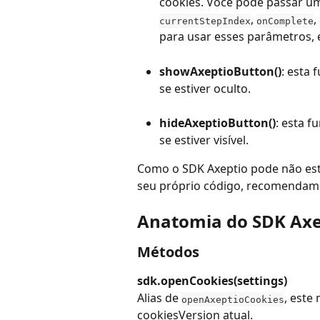
cookies. Você pode passar u
, 
, 
currentStepIndex
onComplete
para usar esses parâmetros, 
showAxeptioButton()
: esta 
se estiver oculto.
hideAxeptioButton()
: esta f
se estiver visível.
Como o SDK Axeptio pode não es
seu próprio código, recomendam
Anatomia do SDK Axe
Métodos
sdk.openCookies(settings)
Alias de 
, este
openAxeptioCookies
cookiesVersion atual.