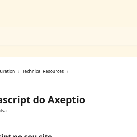
uration
Technical Resources
ascript do Axeptio
ilva
ipt no seu site