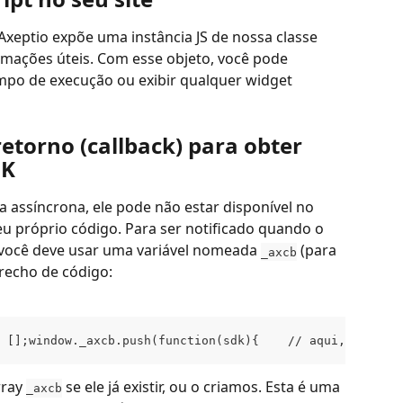
Axeptio expõe uma instância JS de nossa classe 
mações úteis. Com esse objeto, você pode 
mpo de execução ou exibir qualquer widget 
etorno (callback) para obter 
DK
assíncrona, ele pode não estar disponível no 
 próprio código. Para ser notificado quando o 
, você deve usar uma variável nomeada 
 (para 
_axcb
trecho de código:
 [];window._axcb.push(function(sdk){    // aqui, você p
ray 
 se ele já existir, ou o criamos. Esta é uma 
_axcb