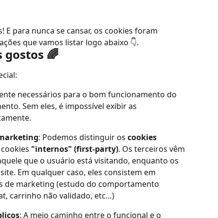
! E para nunca se cansar, os cookies foram 
ações que vamos listar logo abaixo 👇.
 gostos 🌈
cial:
mente necessários para o bom funcionamento do 
ento. Sem eles, é impossível exibir as 
etamente.
 marketing
: Podemos distinguir os 
cookies 
 cookies 
"internos" (first-party)
. Os terceiros vêm 
quele que o usuário está visitando, enquanto os 
site. Em qualquer caso, eles consistem em 
fins de marketing (estudo do comportamento 
at, carrinho não validado, etc…)
blicos
: A meio caminho entre o funcional e o 