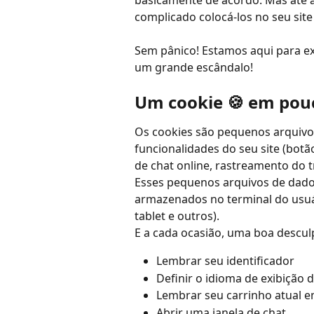
basicamente de acordo. Mas até a
complicado colocá-los no seu site 
Sem pânico! Estamos aqui para exp
um grande escândalo!
Um cookie 🍪 em pouc
Os cookies são pequenos arquivos
funcionalidades do seu site (bot
de chat online, rastreamento do tr
Esses pequenos arquivos de dados
armazenados no terminal do usuári
tablet e outros).
E a cada ocasião, uma boa descul
Lembrar seu identificador
Definir o idioma de exibição d
Lembrar seu carrinho atual e
Abrir uma janela de chat