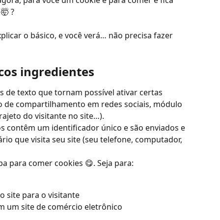
gora, para você um cookie é para comer e fica 
🤯 ?
licar o básico, e você verá… não precisa fazer 
os ingredientes
 de texto que tornam possível ativar certas 
ão de compartilhamento em redes sociais, módulo 
ajeto do visitante no site…).
 contêm um identificador único e são enviados e 
o que visita seu site (seu telefone, computador, 
pa para comer cookies 😋. Seja para:
o site para o visitante
m um site de comércio eletrônico