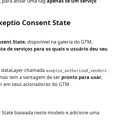
, para ativar uma tag 
apenas se um serviço 
xeptio Consent State
nsent State
, disponível na galeria do GTM, 
ista de serviços para os quais o usuário deu seu 
o dataLayer chamada 
axeptio_authorized_vendors
 mas tem a vantagem de ser 
pronto para usar
, 
sar em seus acionadores do GTM.
t State baseada neste modelo e adicione uma 