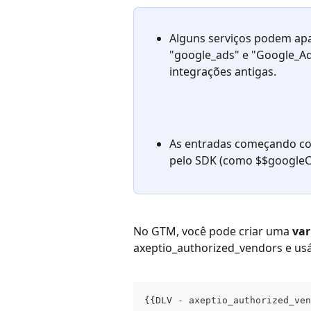
Alguns serviços podem apa
"google_ads" e "Google_Ad
integrações antigas.
As entradas começando com
pelo SDK (como $$google
No GTM, você pode criar uma 
var
axeptio_authorized_vendors e usá
{{DLV - axeptio_authorized_ven