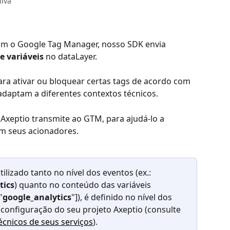
ilva
om o Google Tag Manager, nosso SDK envia 
e variáveis
 no dataLayer.
a ativar ou bloquear certas tags de acordo com 
adaptam a diferentes contextos técnicos.
xeptio transmite ao GTM, para ajudá-lo a 
em seus acionadores.
ilizado tanto no nível dos eventos (ex.: 
tics
) quanto no conteúdo das variáveis 
"
google_analytics
"]), é definido no nível dos 
configuração do seu projeto Axeptio (consulte 
cnicos de seus serviços
).