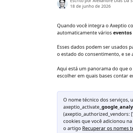
Escrito por
Alexandre Dias Da S
18 de junho de 2026
Quando você integra o Axeptio c
automaticamente vários 
eventos 
Esses dados podem ser usados par
o estado do consentimento, e se 
Aqui está um panorama do que o A
escolher em quais bases contar 
O nome técnico dos serviços, ut
axeptio_activate_
google_analy
(axeptio_authorized_vendors: [
cookies que você adicionou na 
o artigo 
Recuperar os nomes té