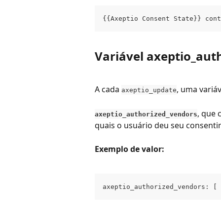
{{Axeptio Consent State}} cont
Variável axeptio_aut
A cada 
, uma variá
axeptio_update
, que 
axeptio_authorized_vendors
quais o usuário deu seu consenti
Exemplo de valor:
axeptio_authorized_vendors: [ 