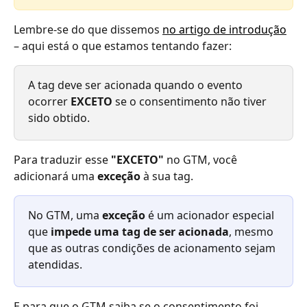
Lembre-se do que dissemos 
no artigo de introdução
– aqui está o que estamos tentando fazer:
A tag deve ser acionada quando o evento 
ocorrer 
EXCETO
 se o consentimento não tiver 
sido obtido.
Para traduzir esse 
"EXCETO"
 no GTM, você 
adicionará uma 
exceção
 à sua tag.
No GTM, uma 
exceção
 é um acionador especial 
que 
impede uma tag de ser acionada
, mesmo 
que as outras condições de acionamento sejam 
atendidas.
E para que o GTM saiba se o consentimento foi 