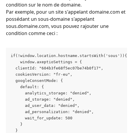
condition sur le nom de domaine.
Par exemple, pour un site s'appelant domaine.com et 
possédant un sous-domaine s'appelant 
sous.domaine.com, vous pouvez rajouter une 
condition comme ceci : 
if(!window.location.hostname.startsWith('sous')){
    window.axeptioSettings = {
  clientId: "604b3fe68f5ec07be74b0f17",
  cookiesVersion: "fr-eu",
  googleConsentMode: {
    default: {
      analytics_storage: "denied",
      ad_storage: "denied",
      ad_user_data: "denied",
      ad_personalization: "denied",
      wait_for_update: 500
    }
  }