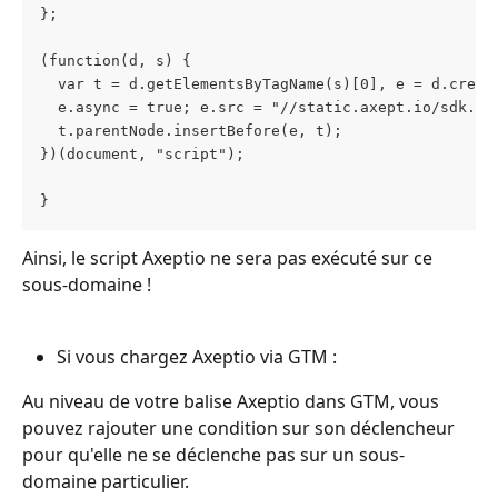
};
(function(d, s) {
  var t = d.getElementsByTagName(s)[0], e = d.creat
  e.async = true; e.src = "//static.axept.io/sdk.js
  t.parentNode.insertBefore(e, t);
})(document, "script");
}
Ainsi, le script Axeptio ne sera pas exécuté sur ce 
sous-domaine !
Si vous chargez Axeptio via GTM : 
Au niveau de votre balise Axeptio dans GTM, vous 
pouvez rajouter une condition sur son déclencheur 
pour qu'elle ne se déclenche pas sur un sous-
domaine particulier.