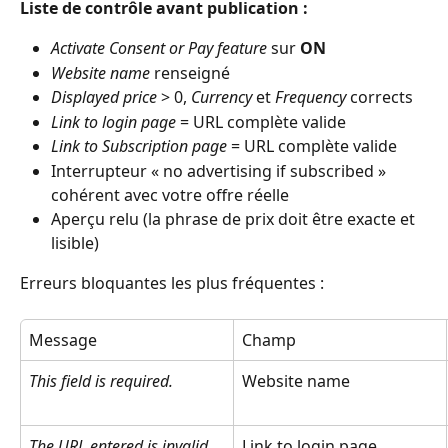
Liste de contrôle avant publication :
Activate Consent or Pay feature
 sur 
ON
Website name
 renseigné
Displayed price
 > 0, 
Currency
 et 
Frequency
 corrects
Link to login page
 = URL complète valide
Link to Subscription page
 = URL complète valide
Interrupteur « no advertising if subscribed » 
cohérent avec votre offre réelle
Aperçu relu (la phrase de prix doit être exacte et 
lisible)
Erreurs bloquantes les plus fréquentes :
Message
Champ
This field is required.
Website name
The URL entered is invalid…
Link to login page