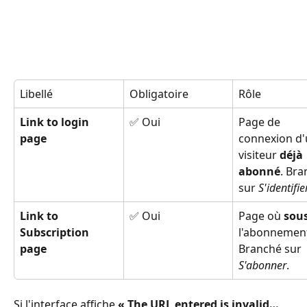
Libellé
Obligatoire
Rôle
Link to login 
✅ Oui
Page de 
page
connexion d'
visiteur 
déjà 
abonné
. Bra
sur 
S'identifie
Link to 
✅ Oui
Page où 
sous
Subscription 
l'abonnement
page
Branché sur 
S'abonner
.
Si l'interface affiche 
« The URL entered is invalid… 