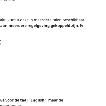
kt, kunt u deze in meerdere talen beschikbaar 
 aan meerdere regelgeving gekoppeld zijn
. En 
 :
we voor 
de taal "English"
, maar de 
d per regio: