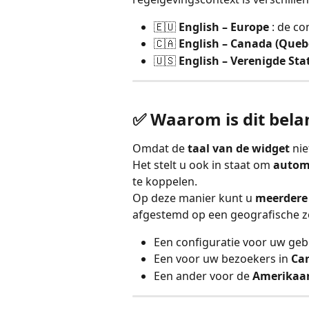
🇪🇺 
English – Europe
 : de co
🇨🇦 
English – Canada (Queb
🇺🇸 
English – Verenigde Sta
✅ Waarom is dit bela
Omdat de 
taal van de widget
 ni
Het stelt u ook in staat om 
automa
te koppelen.
Op deze manier kunt u 
meerdere 
afgestemd op een geografische z
Een configuratie voor uw gebr
Een voor uw bezoekers in 
Ca
Een ander voor de 
Amerikaa