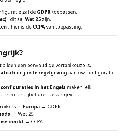
nfiguratie zal de 
GDPR
 toepassen.
ec)
 : dit zal 
Wet 25
 zijn.
ten
 : hier is de 
CCPA
 van toepassing.
ngrijk?
et alleen een eenvoudige vertaalkeuze is.
tisch de juiste regelgeving
 aan uw configuratie 
configuraties in het Engels
 maken, elk 
one en de bijbehorende wetgeving:
uikers in 
Europa
 → GDPR
nada
 → Wet 25
nse markt
 → CCPA