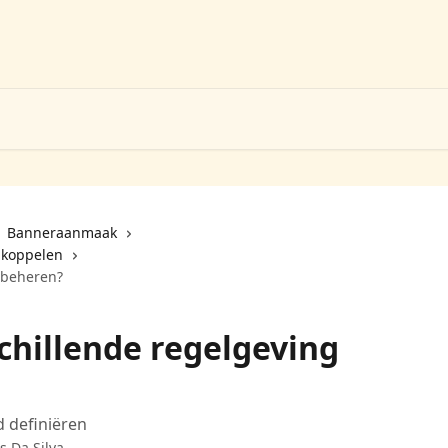
Banneraanmaak
 koppelen
 beheren?
chillende regelgeving
d definiëren
s Da Silva