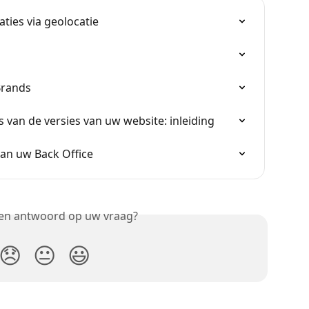
ties via geolocatie
Brands
van de versies van uw website: inleiding
van uw Back Office
een antwoord op uw vraag?
😞
😐
😃