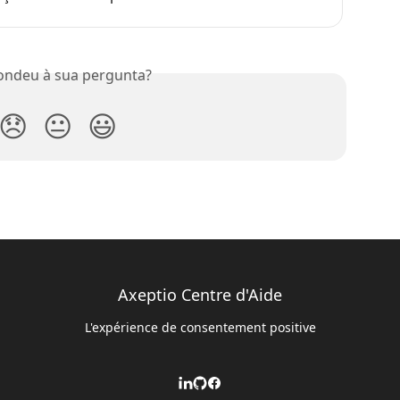
ondeu à sua pergunta?
😞
😐
😃
Axeptio Centre d'Aide
L'expérience de consentement positive