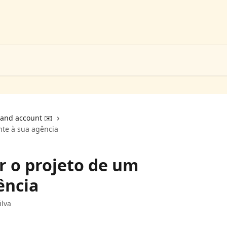
 and account ✉️
nte à sua agência
r o projeto de um
ência
ilva