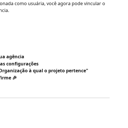
ionada como usuária, você agora pode vincular o 
ncia.
sua agência
uas configurações
Organização à qual o projeto pertence"
firme 🎉